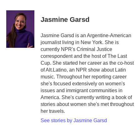
F
T
L
E
a
w
i
m
c
i
n
a
e
t
k
i
Jasmine Garsd
b
t
e
l
o
e
d
o
r
I
Jasmine Garsd is an Argentine-American
k
n
journalist living in New York. She is
currently NPR's Criminal Justice
correspondent and the host of The Last
Cup. She started her career as the co-host
of Alt.Latino, an NPR show about Latin
music. Throughout her reporting career
she's focused extensively on women's
issues and immigrant communities in
America. She's currently writing a book of
stories about women she's met throughout
her travels.
See stories by Jasmine Garsd